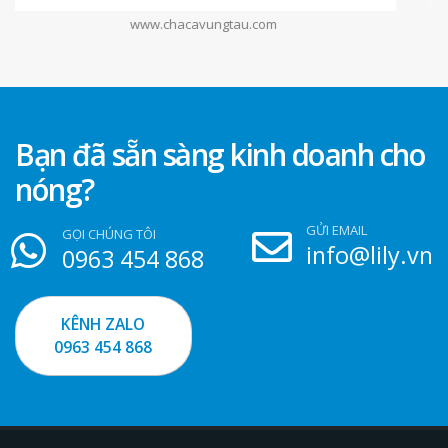
www.banhmichaca.vn
Bạn đã sẵn sàng kinh doanh cho
nóng?
GỬI EMAIL
GỌI CHÚNG TÔI
info@lily.vn
0963 454 868
KÊNH ZALO
0963 454 868