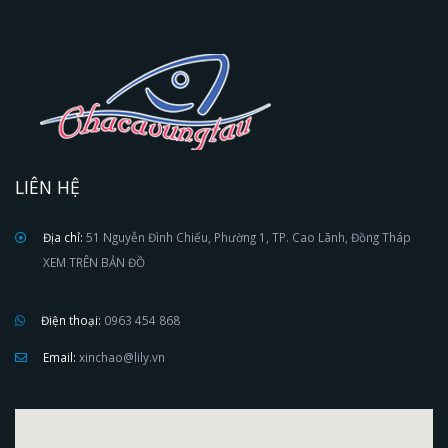
LIÊN HỆ
Địa chỉ:
51 Nguyễn Đình Chiểu, Phường 1, TP. Cao Lãnh, Đồng Tháp
XEM TRÊN BẢN ĐỒ
Điện thoại:
0963 454 868
Email:
xinchao@lily.vn